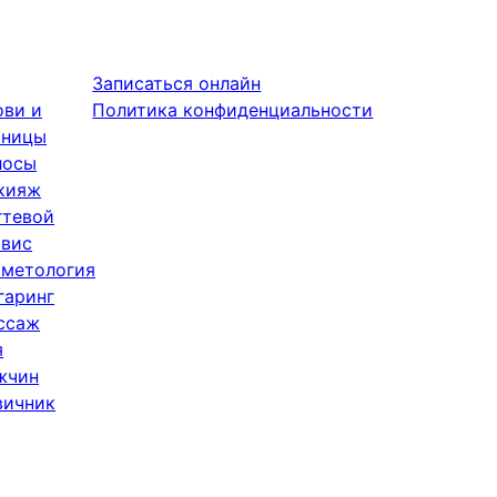
Записаться онлайн
ови и
Политика конфиденциальности
сницы
лосы
кияж
гтевой
рвис
сметология
гаринг
ссаж
я
жчин
вичник