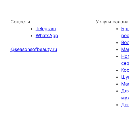
Соцсети
Услуги салона
Telegram
Бр
WhatsApp
ре
Во
@seasonsofbeauty.ru
Ма
Но
се
Ко
Шу
Ма
Дл
му
Де